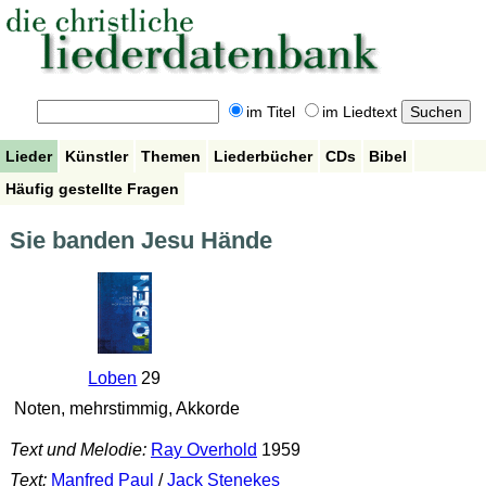
im Titel
im Liedtext
Lieder
Künstler
Themen
Liederbücher
CDs
Bibel
Häufig gestellte Fragen
Sie banden Jesu Hände
Loben
29
Noten, mehrstimmig, Akkorde
Text und Melodie:
Ray Overhold
1959
Text:
Manfred Paul
/
Jack Stenekes