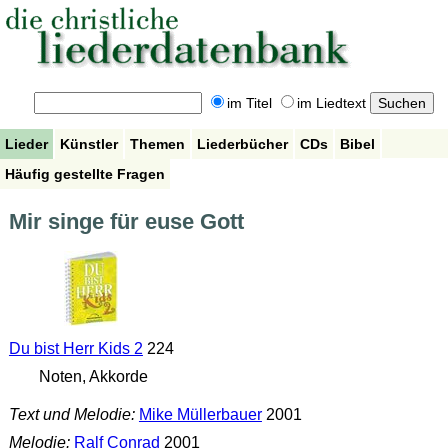
im Titel
im Liedtext
Lieder
Künstler
Themen
Liederbücher
CDs
Bibel
Häufig gestellte Fragen
Mir singe für euse Gott
Du bist Herr Kids 2
224
Noten, Akkorde
Text und Melodie:
Mike Müllerbauer
2001
Melodie:
Ralf Conrad
2001