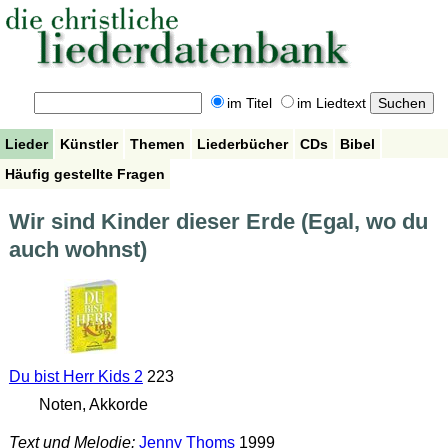
im Titel
im Liedtext
Lieder
Künstler
Themen
Liederbücher
CDs
Bibel
Häufig gestellte Fragen
Wir sind Kinder dieser Erde (Egal, wo du
auch wohnst)
Du bist Herr Kids 2
223
Noten, Akkorde
Text und Melodie:
Jenny Thoms
1999