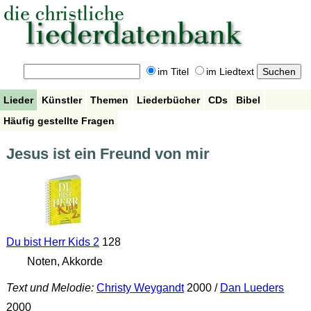
im Titel
im Liedtext
Lieder
Künstler
Themen
Liederbücher
CDs
Bibel
Häufig gestellte Fragen
Jesus ist ein Freund von mir
Du bist Herr Kids 2
128
Noten, Akkorde
Text und Melodie:
Christy Weygandt
2000 /
Dan Lueders
2000