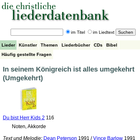
im Titel
im Liedtext
Lieder
Künstler
Themen
Liederbücher
CDs
Bibel
Häufig gestellte Fragen
In seinem Königreich ist alles umgekehrt
(Umgekehrt)
Du bist Herr Kids 2
116
Noten, Akkorde
Text und Melodie:
Dean Peterson
1991 /
Vince Barlow
1991