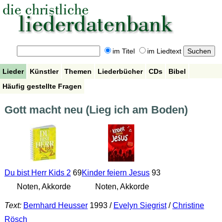
im Titel
im Liedtext
Lieder
Künstler
Themen
Liederbücher
CDs
Bibel
Häufig gestellte Fragen
Gott macht neu (Lieg ich am Boden)
Du bist Herr Kids 2
69
Kinder feiern Jesus
93
Noten, Akkorde
Noten, Akkorde
Text:
Bernhard Heusser
1993 /
Evelyn Siegrist
/
Christine
Rösch