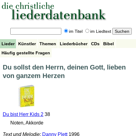
im Titel
im Liedtext
Lieder
Künstler
Themen
Liederbücher
CDs
Bibel
Häufig gestellte Fragen
Du sollst den Herrn, deinen Gott, lieben
von ganzem Herzen
Du bist Herr Kids 2
38
Noten, Akkorde
Text und Melodie:
Danny Plett
1996