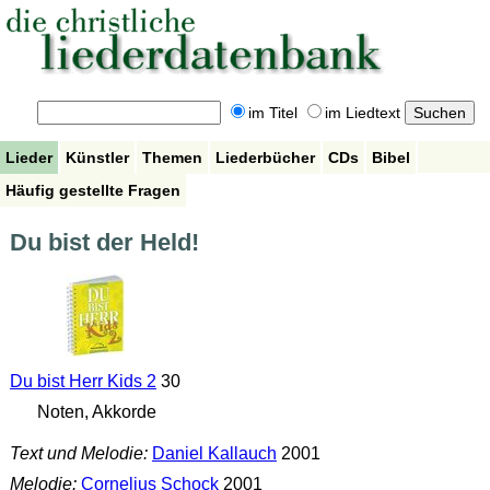
im Titel
im Liedtext
Lieder
Künstler
Themen
Liederbücher
CDs
Bibel
Häufig gestellte Fragen
Du bist der Held!
Du bist Herr Kids 2
30
Noten, Akkorde
Text und Melodie:
Daniel Kallauch
2001
Melodie:
Cornelius Schock
2001