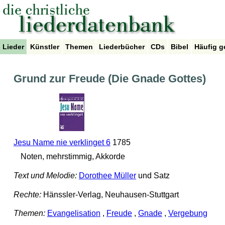
Lieder
Künstler
Themen
Liederbücher
CDs
Bibel
Häufig g
Grund zur Freude (Die Gnade Gottes)
Jesu Name nie verklinget 6
1785
Noten, mehrstimmig, Akkorde
Text und Melodie:
Dorothee Müller
und Satz
Rechte:
Hänssler-Verlag, Neuhausen-Stuttgart
Themen:
Evangelisation
,
Freude
,
Gnade
,
Vergebung