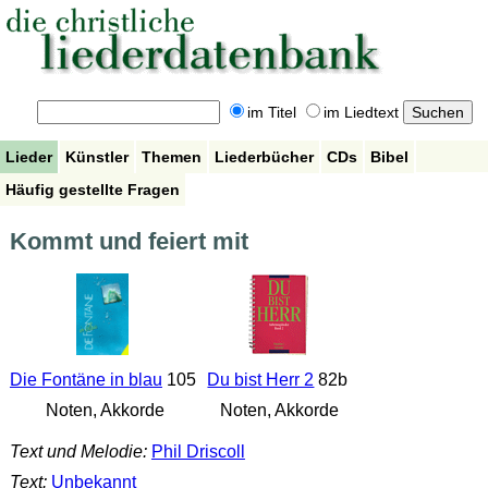
im Titel
im Liedtext
Lieder
Künstler
Themen
Liederbücher
CDs
Bibel
Häufig gestellte Fragen
Kommt und feiert mit
Die Fontäne in blau
105
Du bist Herr 2
82b
Noten, Akkorde
Noten, Akkorde
Text und Melodie:
Phil Driscoll
Text:
Unbekannt