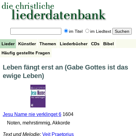
im Titel
im Liedtext
Lieder
Künstler
Themen
Liederbücher
CDs
Bibel
Häufig gestellte Fragen
Leben fängt erst an (Gabe Gottes ist das
ewige Leben)
Jesu Name nie verklinget 6
1604
Noten, mehrstimmig, Akkorde
Text und Melodie:
Veit Praetorius