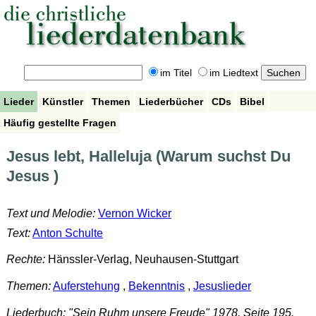
im Titel
im Liedtext
Lieder
Künstler
Themen
Liederbücher
CDs
Bibel
Häufig gestellte Fragen
Jesus lebt, Halleluja (Warum suchst Du
Jesus )
Text und Melodie:
Vernon Wicker
Text:
Anton Schulte
Rechte:
Hänssler-Verlag, Neuhausen-Stuttgart
Themen:
Auferstehung
,
Bekenntnis
,
Jesuslieder
Liederbuch: "Sein Ruhm unsere Freude" 1978, Seite 195.