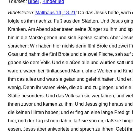
Themen:
Bibel
,
Kinderlied
Bibelstellen:
Matthäus 14, 13-21
: Da das Jesus hörte, wich 
folgte es ihm nach zu Fuß aus den Städten. Und Jesus ging 
Kranken. Am Abend aber traten seine Jünger zu ihm und sprac
hin in die Märkte gehen und sich Speise kaufen. Aber Jesus 
sprachen: Wir haben hier nichts denn fünf Brote und zwei Fi
Gras und nahm die fünf Brote und die zwei Fische, sah auf
gaben sie dem Volk. Und sie aßen alle und wurden satt und
waren, waren bei fünftausend Mann, ohne Weiber und Kinde
ihm das alles und was sie getan und gelehrt hatten. Und er
wenig. Denn ihr waren viele, die ab und zu gingen; und sie 
Stätte besonders. Und das Volk sah sie wegfahren; und vie
ihnen zuvor und kamen zu ihm. Und Jesus ging heraus und 
die keinen Hirten haben; und er fing an eine lange Predigt.
hier, und der Tag ist nun dahin; laß sie von dir, daß sie hi
essen. Jesus aber antwortete und sprach zu ihnen: Gebt ihr