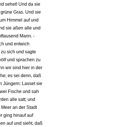
nd sehet! Und da sie
s grüne Gras. Und sie
 zum Himmel auf und
Und sie aßen alle und
nftausend Mann. -
ich und entwich
 zu sich und sagte
wölf und sprachen zu
n wir sind hier in der
che; es sei denn, daß
n Jüngern: Lasset sie
 zwei Fische und sah
en alle satt; und
 Meer an der Stadt
r ging hinauf auf
en auf und sieht, daß