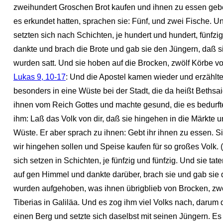
zweihundert Groschen Brot kaufen und ihnen zu essen geben
es erkundet hatten, sprachen sie: Fünf, und zwei Fische. Un
setzten sich nach Schichten, je hundert und hundert, fünfz
dankte und brach die Brote und gab sie den Jüngern, daß sie
wurden satt. Und sie hoben auf die Brocken, zwölf Körbe v
Lukas 9, 10-17
: Und die Apostel kamen wieder und erzählte
besonders in eine Wüste bei der Stadt, die da heißt Bethsa
ihnen vom Reich Gottes und machte gesund, die es bedurften
ihm: Laß das Volk von dir, daß sie hingehen in die Märkte u
Wüste. Er aber sprach zu ihnen: Gebt ihr ihnen zu essen. S
wir hingehen sollen und Speise kaufen für so großes Volk.
sich setzen in Schichten, je fünfzig und fünfzig. Und sie ta
auf gen Himmel und dankte darüber, brach sie und gab sie 
wurden aufgehoben, was ihnen übrigblieb von Brocken, zwö
Tiberias in Galiläa. Und es zog ihm viel Volks nach, darum 
einen Berg und setzte sich daselbst mit seinen Jüngern. E