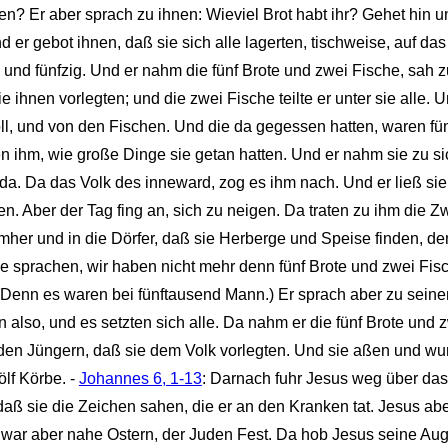
? Er aber sprach zu ihnen: Wieviel Brot habt ihr? Gehet hin u
d er gebot ihnen, daß sie sich alle lagerten, tischweise, auf da
ig und fünfzig. Und er nahm die fünf Brote und zwei Fische, sah
 ihnen vorlegten; und die zwei Fische teilte er unter sie alle. 
oll, und von den Fischen. Und die da gegessen hatten, waren fü
n ihm, wie große Dinge sie getan hatten. Und er nahm sie zu s
ida. Da das Volk des inneward, zog es ihm nach. Und er ließ sie
. Aber der Tag fing an, sich zu neigen. Da traten zu ihm die Z
mher und in die Dörfer, daß sie Herberge und Speise finden, den
ie sprachen, wir haben nicht mehr denn fünf Brote und zwei Fis
 (Denn es waren bei fünftausend Mann.) Er sprach aber zu seine
ten also, und es setzten sich alle. Da nahm er die fünf Brote und
den Jüngern, daß sie dem Volk vorlegten. Und sie aßen und wurd
lf Körbe. -
Johannes 6, 1-13
: Darnach fuhr Jesus weg über das
daß sie die Zeichen sahen, die er an den Kranken tat. Jesus abe
s war aber nahe Ostern, der Juden Fest. Da hob Jesus seine Aug