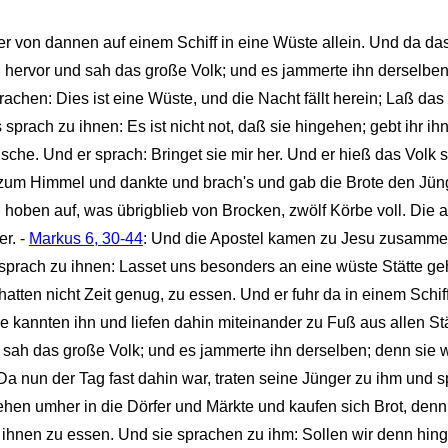
er von dannen auf einem Schiff in eine Wüste allein. Und da das
hervor und sah das große Volk; und es jammerte ihn derselben, 
hen: Dies ist eine Wüste, und die Nacht fällt herein; Laß das 
sprach zu ihnen: Es ist nicht not, daß sie hingehen; gebt ihr ih
sche. Und er sprach: Bringet sie mir her. Und er hieß das Volk s
 zum Himmel und dankte und brach's und gab die Brote den Jün
 hoben auf, was übrigblieb von Brocken, zwölf Körbe voll. Die 
r. -
Markus 6, 30-44
: Und die Apostel kamen zu Jesu zusamme
 sprach zu ihnen: Lasset uns besonders an eine wüste Stätte ge
hatten nicht Zeit genug, zu essen. Und er fuhr da in einem Schif
le kannten ihn und liefen dahin miteinander zu Fuß aus allen 
sah das große Volk; und es jammerte ihn derselben; denn sie 
 Da nun der Tag fast dahin war, traten seine Jünger zu ihm und s
ngehen umher in die Dörfer und Märkte und kaufen sich Brot, denn
 ihnen zu essen. Und sie sprachen zu ihm: Sollen wir denn hin