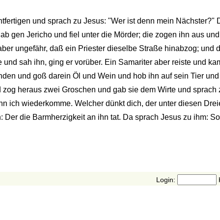
echtfertigen und sprach zu Jesus: "Wer ist denn mein Nächster?"
b gen Jericho und fiel unter die Mörder; die zogen ihn aus un
ber ungefähr, daß ein Priester dieselbe Straße hinabzog; und da
e und sah ihn, ging er vorüber. Ein Samariter aber reiste und ka
den und goß darein Öl und Wein und hob ihn auf sein Tier und f
d zog heraus zwei Groschen und gab sie dem Wirte und sprach z
wenn ich wiederkomme. Welcher dünkt dich, der unter diesen Dre
 Der die Barmherzigkeit an ihn tat. Da sprach Jesus zu ihm: So
Login: