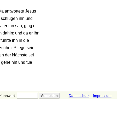
 Da antwortete Jesus
d schlugen ihn und
 er ihn sah, ging er
m dahin; und da er ihn
ührte ihn in die
u ihm: Pflege sein;
ien der Nächste sei
 gehe hin und tue
Kennwort:
Datenschutz
Impressum