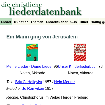
Lieder
Künstler
Themen
Liederbücher
CDs
Bibel
Häufig g
Ein Mann ging von Jerusalem
Meine Lieder - Deine Lieder
96
Unser Kinderliederbuch
78
Noten, Akkorde
Noten, Akkorde
Text:
Britt G. Hallqvist
1957 /
Hein Meurer
Melodie:
Bo Ramviken
1957
Rechte:
Christophorus im Verlag Herder, Freiburg