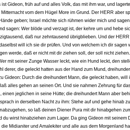
ist Gideon, früh auf und alles Volk, das mit ihm war, und lagert
en Mitternacht vom dem Hügel More im Grund. Der HERR aber s
 ihre Hände geben; Israel möchte sich rühmen wider mich und sag
und sagen: Wer blöde und verzagt ist, der kehre um und hebe si
zigtausend, daß nur zehntausend übrigblieben. Und der HERR
daselbst will ich sie dir prüfen. Und von welchem ich dir sagen w
gen werde, daß er nicht mit dir ziehen soll, der soll nicht ziehen
 mit seiner Zunge Wasser leckt, wie ein Hund leckt, den stel
Zahl derer, die geleckt hatten aus der Hand zum Mund, dreihund
u Gideon: Durch die dreihundert Mann, die geleckt haben, will 
 laß alles gehen an seinen Ort. Und sie nahmen Zehrung für das
n, einen jeglichen in seine Hütte; die dreihundert Mann aber beh
sprach in derselben Nacht zu ihm: Stehe auf und gehe hinab z
nabzugehen, so laß deinen Diener Pura mit dir hinabgehen zum
d du wirst hinabziehen zum Lager. Da ging Gideon mit seinem 
 die Midianiter und Amalekiter und alle aus dem Morgenland ha