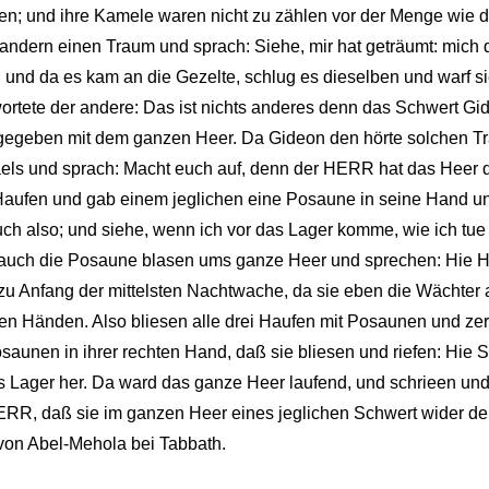
n; und ihre Kamele waren nicht zu zählen vor der Menge wie 
andern einen Traum und sprach: Siehe, mir hat geträumt: mich 
; und da es kam an die Gezelte, schlug es dieselben und warf si
twortete der andere: Das ist nichts anderes denn das Schwert G
nde gegeben mit dem ganzen Heer. Da Gideon den hörte solchen 
aels und sprach: Macht euch auf, denn der HERR hat das Heer de
 Haufen und gab einem jeglichen eine Posaune in seine Hand un
uch also; und siehe, wenn ich vor das Lager komme, wie ich tue 
t ihr auch die Posaune blasen ums ganze Heer und sprechen: Hi
u Anfang der mittelsten Nachtwache, da sie eben die Wächter au
en Händen. Also bliesen alle drei Haufen mit Posaunen und ze
Posaunen in ihrer rechten Hand, daß sie bliesen und riefen: H
s Lager her. Da ward das ganze Heer laufend, und schrieen un
HERR, daß sie im ganzen Heer eines jeglichen Schwert wider d
 von Abel-Mehola bei Tabbath.