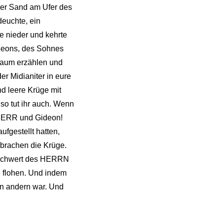
der Sand am Ufer des
deuchte, ein
e nieder und kehrte
ideons, des Sohnes
Traum erzählen und
r Midianiter in eure
d leere Krüge mit
so tut ihr auch. Wenn
e HERR und Gideon!
fgestellt hatten,
rbrachen die Krüge.
ie Schwert des HERRN
d flohen. Und indem
en andern war. Und