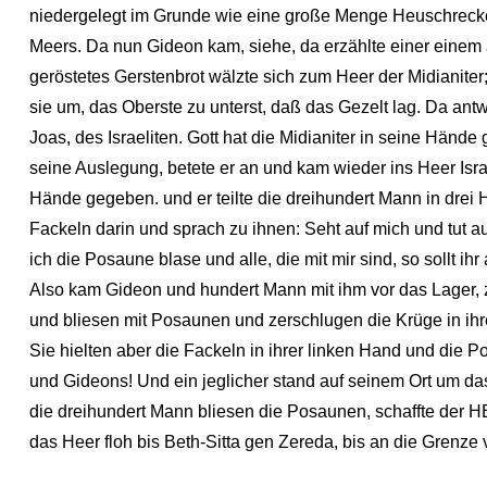
niedergelegt im Grunde wie eine große Menge Heuschrecke
Meers. Da nun Gideon kam, siehe, da erzählte einer einem 
geröstetes Gerstenbrot wälzte sich zum Heer der Midianiter
sie um, das Oberste zu unterst, daß das Gezelt lag. Da an
Joas, des Israeliten. Gott hat die Midianiter in seine Hä
seine Auslegung, betete er an und kam wieder ins Heer Isr
Hände gegeben. und er teilte die dreihundert Mann in drei
Fackeln darin und sprach zu ihnen: Seht auf mich und tut a
ich die Posaune blase und alle, die mit mir sind, so soll
Also kam Gideon und hundert Mann mit ihm vor das Lager, z
und bliesen mit Posaunen und zerschlugen die Krüge in ihr
Sie hielten aber die Fackeln in ihrer linken Hand und die 
und Gideons! Und ein jeglicher stand auf seinem Ort um da
die dreihundert Mann bliesen die Posaunen, schaffte der 
das Heer floh bis Beth-Sitta gen Zereda, bis an die Grenze