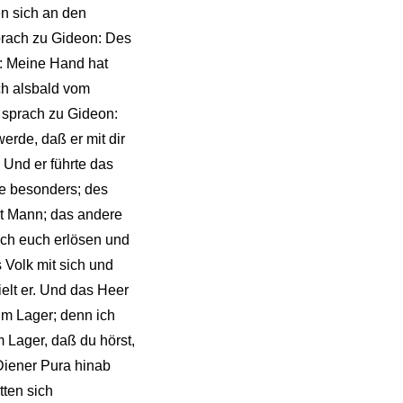
en sich an den
prach zu Gideon: Des
en: Meine Hand hat
ch alsbald vom
 sprach zu Gideon:
erde, daß er mit dir
. Und er führte das
le besonders; des
ert Mann; das andere
ich euch erlösen und
 Volk mit sich und
ielt er. Und das Heer
um Lager; denn ich
 Lager, daß du hörst,
Diener Pura hinab
tten sich