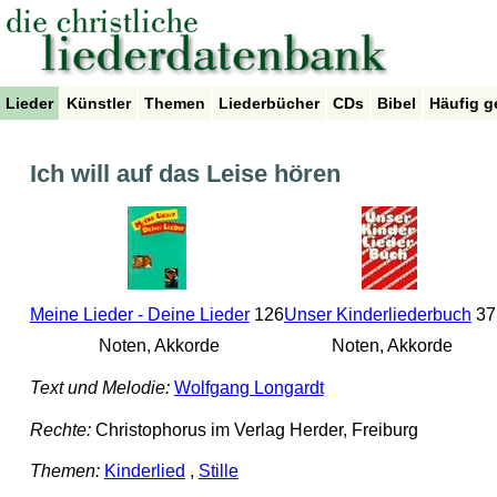
Lieder
Künstler
Themen
Liederbücher
CDs
Bibel
Häufig g
Ich will auf das Leise hören
Meine Lieder - Deine Lieder
126
Unser Kinderliederbuch
37
Noten, Akkorde
Noten, Akkorde
Text und Melodie:
Wolfgang Longardt
Rechte:
Christophorus im Verlag Herder, Freiburg
Themen:
Kinderlied
,
Stille