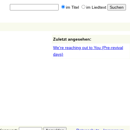
im Titel
im Liedtext
Zuletzt angesehen:
We're reaching out to You (Pre-revival
days)