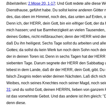
Bibelstellen:
2.Mose 20, 1-17
: Und Gott redete alle diese W
Diensthause, geführt habe. Du sollst keine anderen Götter 
des, das oben im Himmel, noch des, das unten auf Erden, ode
Denn ich, der HERR, dein Gott, bin ein eifriger Gott, der da 
mich hassen; und tue Barmherzigkeit an vielen Tausenden
deines Gottes, nicht mißbrauchen; denn der HERR wird den
daß Du ihn heiligest. Sechs Tage sollst du arbeiten und a
Gottes; da sollst du kein Werk tun noch dein Sohn noch de
der in deinen Toren ist. Denn in sechs Tagen hat der HER
siebenten Tage. Darum segnete der HERR den Sabbattag und 
lebest in dem Lande, daß dir der HERR, dein Gott, gibt. Du so
falsch Zeugnis reden wider deinen Nächsten. Laß dich nic
Weibes, noch seines Knechtes noch seiner Magd, noch sein
31
: und du sollst Gott, deinen HERRN, lieben von ganzem
ist das vornehmste Gebot. Und das andere ist ihm gleich: "D
denn diese.