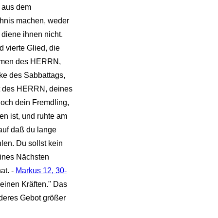
, aus dem
ichnis machen, weder
 diene ihnen nicht.
 vierte Glied, die
 Namen des HERRN,
ke des Sabbattags,
bat des HERRN, deines
noch dein Fremdling,
n ist, und ruhte am
auf daß du lange
len. Du sollst kein
eines Nächsten
at. -
Markus 12, 30-
einen Kräften." Das
nderes Gebot größer