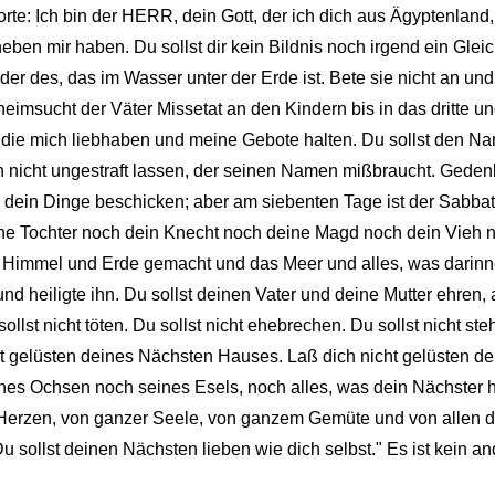
orte: Ich bin der HERR, dein Gott, der ich dich aus Ägyptenland
neben mir haben. Du sollst dir kein Bildnis noch irgend ein Gle
r des, das im Wasser unter der Erde ist. Bete sie nicht an und
heimsucht der Väter Missetat an den Kindern bis in das dritte und
, die mich liebhaben und meine Gebote halten. Du sollst den
 nicht ungestraft lassen, der seinen Namen mißbraucht. Geden
lle dein Dinge beschicken; aber am siebenten Tage ist der Sab
ine Tochter noch dein Knecht noch deine Magd noch dein Vieh 
R Himmel und Erde gemacht und das Meer und alles, was darinne
heiligte ihn. Du sollst deinen Vater und deine Mutter ehren, 
llst nicht töten. Du sollst nicht ehebrechen. Du sollst nicht steh
ht gelüsten deines Nächsten Hauses. Laß dich nicht gelüsten d
es Ochsen noch seines Esels, noch alles, was dein Nächster h
 Herzen, von ganzer Seele, von ganzem Gemüte und von allen d
u sollst deinen Nächsten lieben wie dich selbst." Es ist kein a