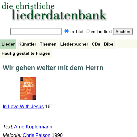
im Titel
im Liedtext
Lieder
Künstler
Themen
Liederbücher
CDs
Bibel
Häufig gestellte Fragen
Wir gehen weiter mit dem Herrn
In Love With Jesus
161
Text:
Arne Kopfermann
Melodie:
Chris Falson
1990