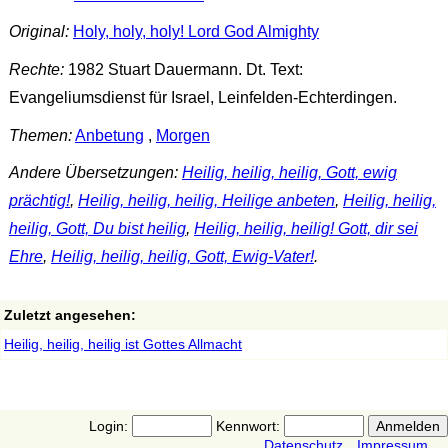
Original:
Holy, holy, holy! Lord God Almighty
Rechte:
1982 Stuart Dauermann. Dt. Text:
Evangeliumsdienst für Israel, Leinfelden-Echterdingen.
Themen:
Anbetung
,
Morgen
Andere Übersetzungen:
Heilig, heilig, heilig, Gott, ewig
prächtig!
,
Heilig, heilig, heilig, Heilige anbeten
,
Heilig, heilig,
heilig, Gott, Du bist heilig
,
Heilig, heilig, heilig! Gott, dir sei
Ehre
,
Heilig, heilig, heilig, Gott, Ewig-Vater!
.
Zuletzt angesehen:
Heilig, heilig, heilig ist Gottes Allmacht
Login:
Kennwort:
Datenschutz
Impressum