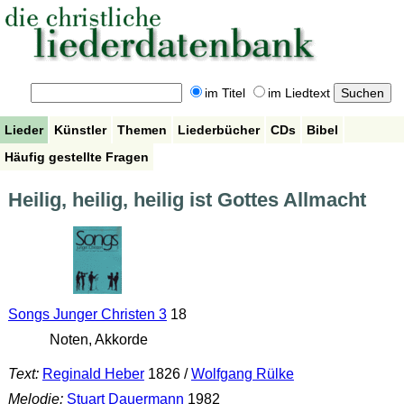
im Titel
im Liedtext
Lieder
Künstler
Themen
Liederbücher
CDs
Bibel
Häufig gestellte Fragen
Heilig, heilig, heilig ist Gottes Allmacht
Songs Junger Christen 3
18
Noten, Akkorde
Text:
Reginald Heber
1826 /
Wolfgang Rülke
Melodie:
Stuart Dauermann
1982