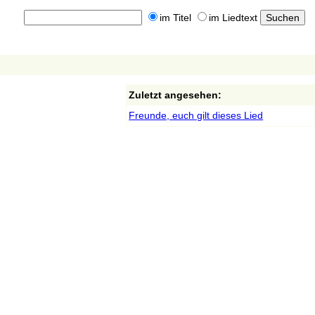
im Titel
im Liedtext
Zuletzt angesehen:
Freunde, euch gilt dieses Lied