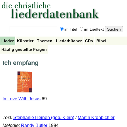
im Titel
im Liedtext
Lieder
Künstler
Themen
Liederbücher
CDs
Bibel
Häufig gestellte Fragen
Ich empfang
In Love With Jesus
69
Text:
Stephanie Heinen (geb. Klein)
/
Martin Kronbichler
Melodie:
Randy Butler
1994