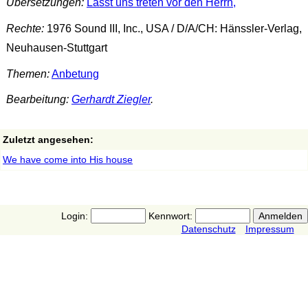
Übersetzungen:
Lasst uns treten vor den Herrn,
Rechte:
1976 Sound III, Inc., USA / D/A/CH: Hänssler-Verlag,
Neuhausen-Stuttgart
Themen:
Anbetung
Bearbeitung:
Gerhardt Ziegler
.
Zuletzt angesehen:
We have come into His house
Login:
Kennwort:
Datenschutz
Impressum