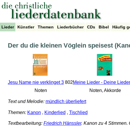
Lieder
Künstler
Themen
Liederbücher
CDs
Bibel
Häufig g
Der du die kleinen Vöglein speisest (Kan
Jesu Name nie verklinget 3
802
Meine Lieder - Deine Liede
Noten
Noten, Akkorde
Text und Melodie:
mündlich überliefert
Themen:
Kanon
,
Kinderlied
,
Tischlied
Textbearbeitung:
Friedrich Hänssler
. Kanon zu 4 Stimmen. 