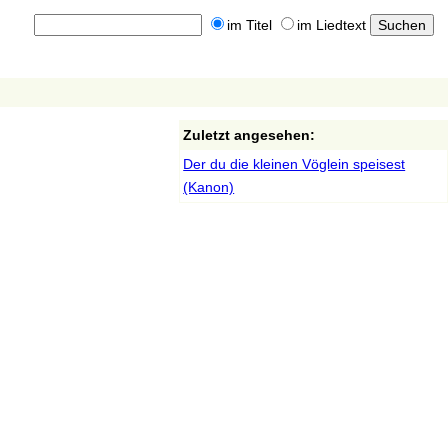
im Titel
im Liedtext
Zuletzt angesehen:
Der du die kleinen Vöglein speisest
(Kanon)