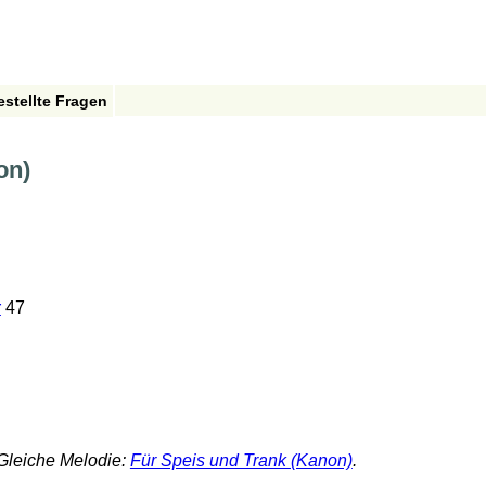
estellte Fragen
on)
r
47
Gleiche Melodie:
Für Speis und Trank (Kanon)
.