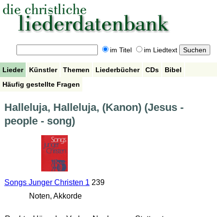
im Titel
im Liedtext
Lieder
Künstler
Themen
Liederbücher
CDs
Bibel
Häufig gestellte Fragen
Halleluja, Halleluja, (Kanon) (Jesus -
people - song)
Songs Junger Christen 1
239
Noten, Akkorde