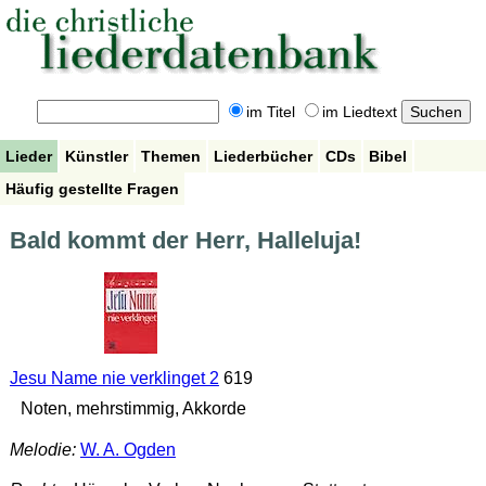
im Titel
im Liedtext
Lieder
Künstler
Themen
Liederbücher
CDs
Bibel
Häufig gestellte Fragen
Bald kommt der Herr, Halleluja!
Jesu Name nie verklinget 2
619
Noten, mehrstimmig, Akkorde
Melodie:
W. A. Ogden