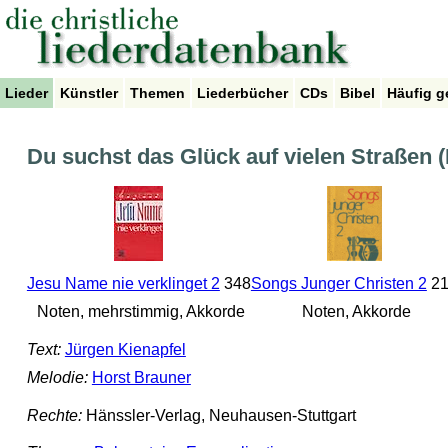
Lieder
Künstler
Themen
Liederbücher
CDs
Bibel
Häufig g
Du suchst das Glück auf vielen Straßen (
Jesu Name nie verklinget 2
348
Songs Junger Christen 2
21
Noten, mehrstimmig, Akkorde
Noten, Akkorde
Text:
Jürgen Kienapfel
Melodie:
Horst Brauner
Rechte:
Hänssler-Verlag, Neuhausen-Stuttgart