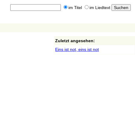
im Titel
im Liedtext
Zuletzt angesehen:
Eins ist not, eins ist not