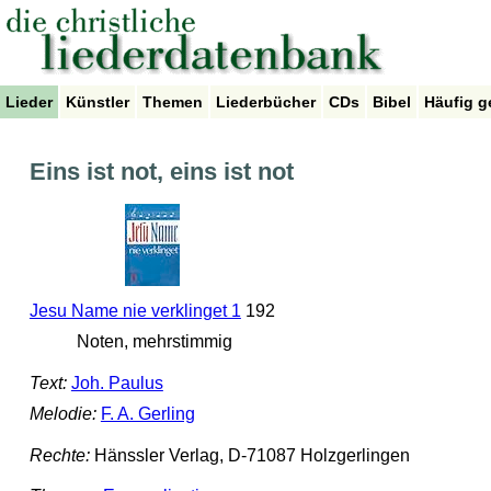
Lieder
Künstler
Themen
Liederbücher
CDs
Bibel
Häufig g
Eins ist not, eins ist not
Jesu Name nie verklinget 1
192
Noten, mehrstimmig
Text:
Joh. Paulus
Melodie:
F. A. Gerling
Rechte:
Hänssler Verlag, D-71087 Holzgerlingen