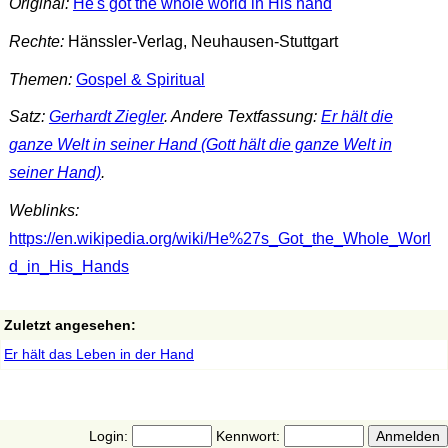
Original:
He's got the whole world in His hand
Rechte:
Hänssler-Verlag, Neuhausen-Stuttgart
Themen:
Gospel & Spiritual
Satz:
Gerhardt Ziegler
. Andere Textfassung:
Er hält die
ganze Welt in seiner Hand (Gott hält die ganze Welt in
seiner Hand)
.
Weblinks:
https://en.wikipedia.org/wiki/He%27s_Got_the_Whole_Worl
d_in_His_Hands
Zuletzt angesehen:
Er hält das Leben in der Hand
Login:
Kennwort: