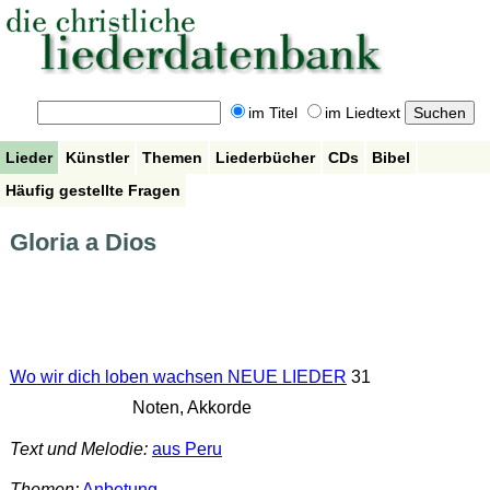
im Titel
im Liedtext
Lieder
Künstler
Themen
Liederbücher
CDs
Bibel
Häufig gestellte Fragen
Gloria a Dios
Wo wir dich loben wachsen NEUE LIEDER
31
Noten, Akkorde
Text und Melodie:
aus Peru
Themen:
Anbetung