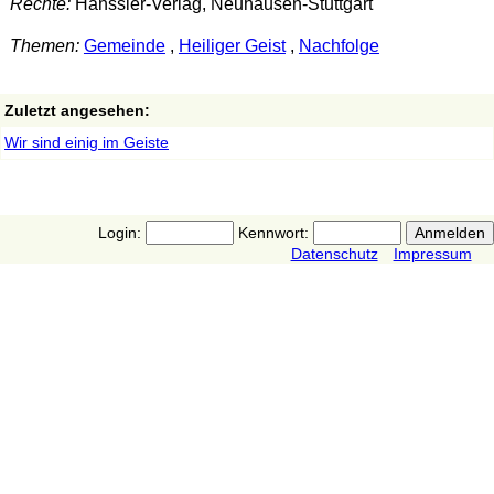
Rechte:
Hänssler-Verlag, Neuhausen-Stuttgart
Themen:
Gemeinde
,
Heiliger Geist
,
Nachfolge
Zuletzt angesehen:
Wir sind einig im Geiste
Login:
Kennwort:
Datenschutz
Impressum