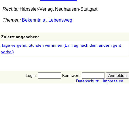
Rechte:
Hänssler-Verlag, Neuhausen-Stuttgart
Themen:
Bekenntnis
,
Lebensweg
Zuletzt angesehen:
Tage vergehn, Stunden verrinnen (Ein Tag nach dem andern geht
vorbei)
Login:
Kennwort:
Datenschutz
Impressum