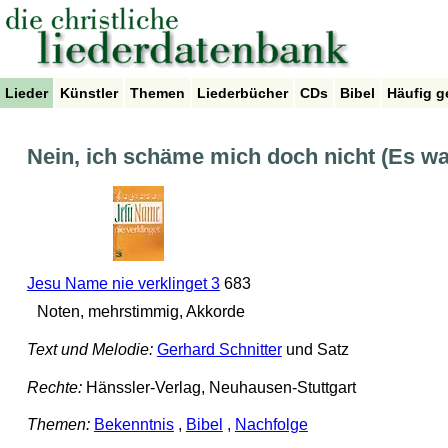
Lieder
Künstler
Themen
Liederbücher
CDs
Bibel
Häufig g
Nein, ich schäme mich doch nicht (Es wa
Jesu Name nie verklinget 3
683
Noten, mehrstimmig, Akkorde
Text und Melodie:
Gerhard Schnitter
und Satz
Rechte:
Hänssler-Verlag, Neuhausen-Stuttgart
Themen:
Bekenntnis
,
Bibel
,
Nachfolge