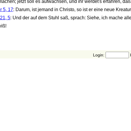
machen; jetzt soll es aufwachsen, und ihr werdet's erfahren, daß
r 5, 17
: Darum, ist jemand in Christo, so ist er eine neue Kreatur;
21, 5
: Und der auf dem Stuhl saß, sprach: Siehe, ich mache alle
wiß!
Login: