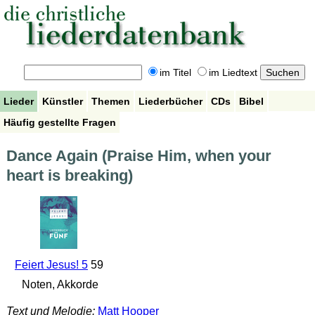
im Titel
im Liedtext
Lieder
Künstler
Themen
Liederbücher
CDs
Bibel
Häufig gestellte Fragen
Dance Again (Praise Him, when your
heart is breaking)
Feiert Jesus! 5
59
Noten, Akkorde
Text und Melodie:
Matt Hooper