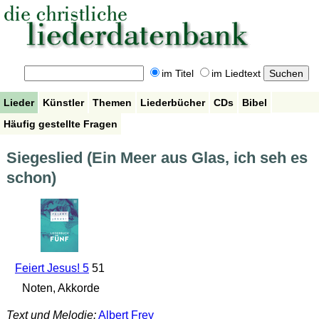
im Titel
im Liedtext
Lieder
Künstler
Themen
Liederbücher
CDs
Bibel
Häufig gestellte Fragen
Siegeslied (Ein Meer aus Glas, ich seh es
schon)
Feiert Jesus! 5
51
Noten, Akkorde
Text und Melodie:
Albert Frey