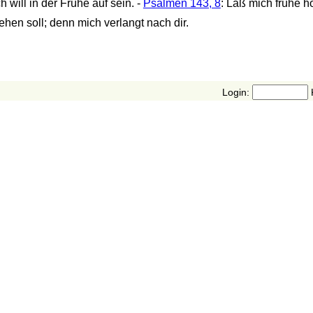
h will in der Frühe auf sein. -
Psalmen 143, 8
: Laß mich frühe 
ehen soll; denn mich verlangt nach dir.
Login: