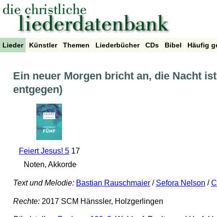
Lieder
Künstler
Themen
Liederbücher
CDs
Bibel
Häufig g
Ein neuer Morgen bricht an, die Nacht is
entgegen)
Feiert Jesus! 5
17
Noten, Akkorde
Text und Melodie:
Bastian Rauschmaier
/
Sefora Nelson
/
C
Rechte:
2017 SCM Hänssler, Holzgerlingen