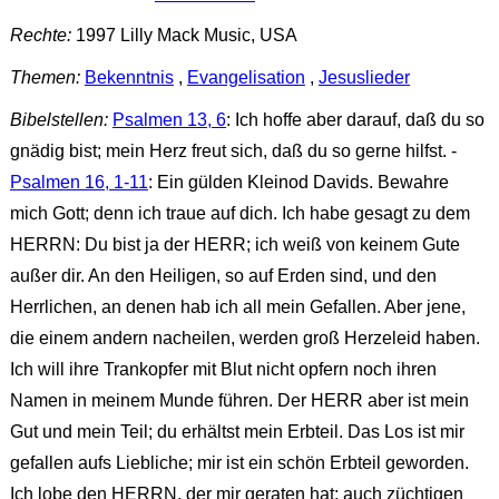
Rechte:
1997 Lilly Mack Music, USA
Themen:
Bekenntnis
,
Evangelisation
,
Jesuslieder
Bibelstellen:
Psalmen 13, 6
: Ich hoffe aber darauf, daß du so
gnädig bist; mein Herz freut sich, daß du so gerne hilfst. -
Psalmen 16, 1-11
: Ein gülden Kleinod Davids. Bewahre
mich Gott; denn ich traue auf dich. Ich habe gesagt zu dem
HERRN: Du bist ja der HERR; ich weiß von keinem Gute
außer dir. An den Heiligen, so auf Erden sind, und den
Herrlichen, an denen hab ich all mein Gefallen. Aber jene,
die einem andern nacheilen, werden groß Herzeleid haben.
Ich will ihre Trankopfer mit Blut nicht opfern noch ihren
Namen in meinem Munde führen. Der HERR aber ist mein
Gut und mein Teil; du erhältst mein Erbteil. Das Los ist mir
gefallen aufs Liebliche; mir ist ein schön Erbteil geworden.
Ich lobe den HERRN, der mir geraten hat; auch züchtigen