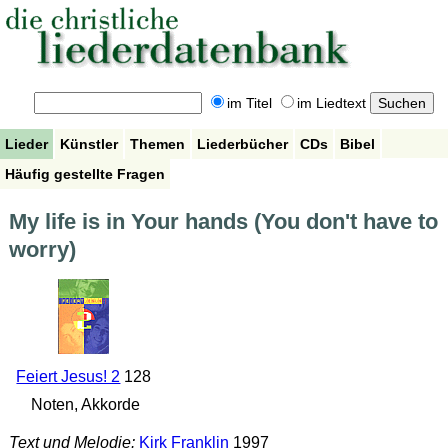
im Titel
im Liedtext
Lieder
Künstler
Themen
Liederbücher
CDs
Bibel
Häufig gestellte Fragen
My life is in Your hands (You don't have to
worry)
Feiert Jesus! 2
128
Noten, Akkorde
Text und Melodie:
Kirk Franklin
1997