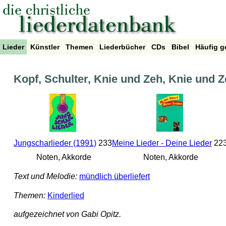
Lieder
Künstler
Themen
Liederbücher
CDs
Bibel
Häufig g
Kopf, Schulter, Knie und Zeh, Knie und 
Jungscharlieder (1991)
233
Meine Lieder - Deine Lieder
22
Noten, Akkorde
Noten, Akkorde
Text und Melodie:
mündlich überliefert
Themen:
Kinderlied
aufgezeichnet von Gabi Opitz.