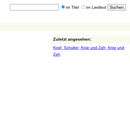
im Titel
im Liedtext
Zuletzt angesehen:
Kopf, Schulter, Knie und Zeh, Knie und
Zeh