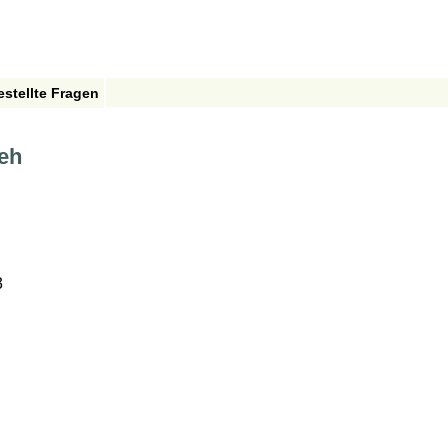
estellte Fragen
Zeh
3