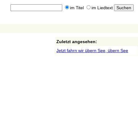
im Titel
im Liedtext
Zuletzt angesehen:
Jetzt fahrn wir übern See, übern See