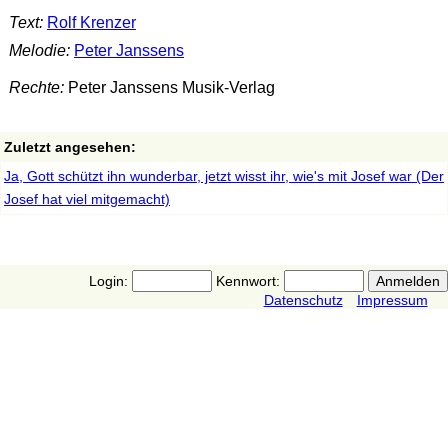
Text:
Rolf Krenzer
Melodie:
Peter Janssens
Rechte:
Peter Janssens Musik-Verlag
Zuletzt angesehen:
Ja, Gott schützt ihn wunderbar, jetzt wisst ihr, wie's mit Josef war (Der
Josef hat viel mitgemacht)
Login:
Kennwort:
Datenschutz
Impressum