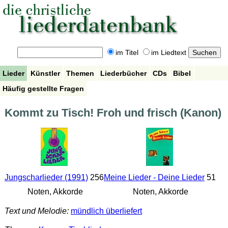
im Titel
im Liedtext
Lieder
Künstler
Themen
Liederbücher
CDs
Bibel
Häufig gestellte Fragen
Kommt zu Tisch! Froh und frisch (Kanon)
Jungscharlieder (1991)
256
Meine Lieder - Deine Lieder
51
Noten, Akkorde
Noten, Akkorde
Text und Melodie:
mündlich überliefert