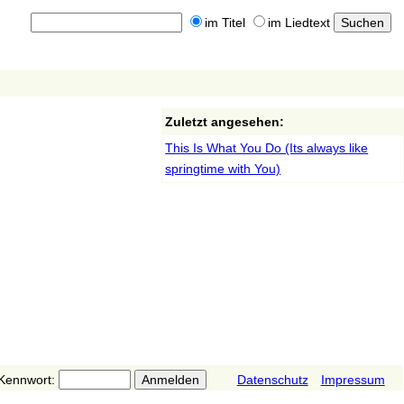
im Titel
im Liedtext
Zuletzt angesehen:
This Is What You Do (Its always like
springtime with You)
Kennwort:
Datenschutz
Impressum