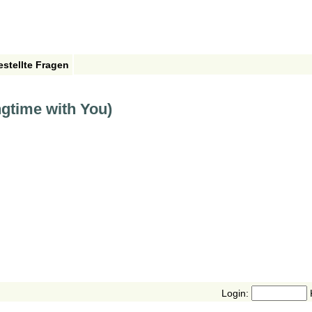
estellte Fragen
ngtime with You)
Login: