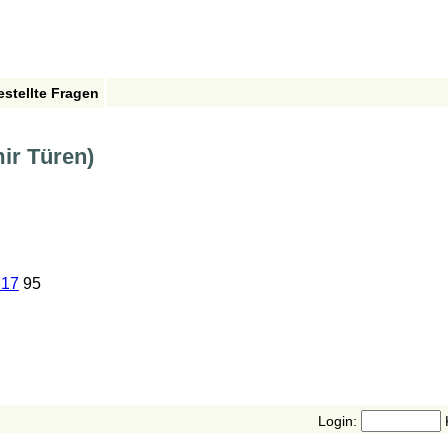
estellte Fragen
ir Türen)
 17
95
Login: