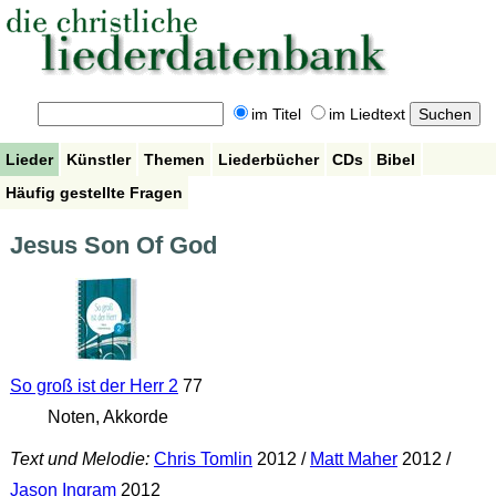
im Titel
im Liedtext
Lieder
Künstler
Themen
Liederbücher
CDs
Bibel
Häufig gestellte Fragen
Jesus Son Of God
So groß ist der Herr 2
77
Noten, Akkorde
Text und Melodie:
Chris Tomlin
2012 /
Matt Maher
2012 /
Jason Ingram
2012