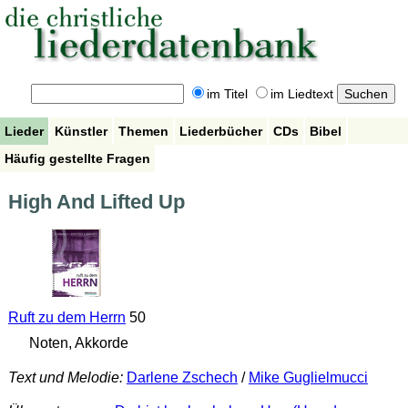
im Titel
im Liedtext
Lieder
Künstler
Themen
Liederbücher
CDs
Bibel
Häufig gestellte Fragen
High And Lifted Up
Ruft zu dem Herrn
50
Noten, Akkorde
Text und Melodie:
Darlene Zschech
/
Mike Guglielmucci