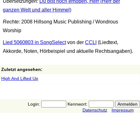
Übersetzungen:
Du bist hoch erhoben, Herr (Herr der
ganzen Welt und aller Himmel)
Rechte:
2008 Hillsong Music Publishing / Wondrous
Worship
Lied 5060803 in SongSelect
von der
CCLI
(Liedtext,
Akkorde, Noten, Hörbeispiel und aktuelle Rechtsangaben).
Zuletzt angesehen:
High And Lifted Up
Login:
Kennwort:
Datenschutz
Impressum