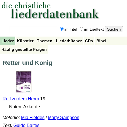
im Titel
im Liedtext
Lieder
Künstler
Themen
Liederbücher
CDs
Bibel
Häufig gestellte Fragen
Retter und König
Ruft zu dem Herrn
19
Noten, Akkorde
Melodie:
Mia Fieldes
/
Marty Sampson
Text:
Guido Baltes