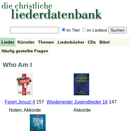
im Titel
im Liedtext
Lieder
Künstler
Themen
Liederbücher
CDs
Bibel
Häufig gestellte Fragen
Who Am I
Feiert Jesus! 4
157
Wiedenester Jugendlieder 16
147
Noten, Akkorde
Akkorde