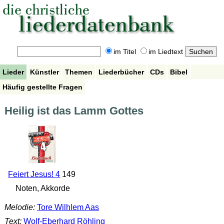
im Titel
im Liedtext
Lieder
Künstler
Themen
Liederbücher
CDs
Bibel
Häufig gestellte Fragen
Heilig ist das Lamm Gottes
Feiert Jesus! 4
149
Noten, Akkorde
Melodie:
Tore Wilhlem Aas
Text:
Wolf-Eberhard Röhling