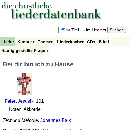
im Titel
im Liedtext
Lieder
Künstler
Themen
Liederbücher
CDs
Bibel
Häufig gestellte Fragen
Bei dir bin ich zu Hause
Feiert Jesus! 4
101
Noten, Akkorde
Text und Melodie:
Johannes Falk